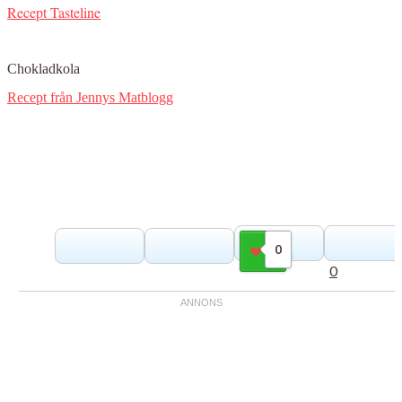
Recept Tasteline
Chokladkola
Recept från Jennys Matblogg
0
Gilla
0