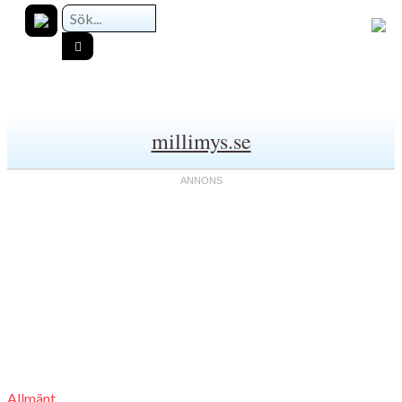
millimys.se
Allmänt