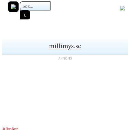
millimys.se
Allmänt