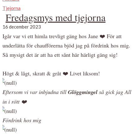
Tjejorna
Fredagsmys med tjejorna
16 december 2023
Igår var vi ett himla trevligt gäng hos Jane ❤️ För att
underlätta för chaufförerna bjöd jag på fördrink hos mig.
Så mysigt det är att ha ett sånt här härligt gäng sig!
Högt & lågt, skratt & gråt ❤️ Livet liksom!
Eftersom vi var inbjudna till
Glöggmingel
så gick jag All
in i rött ❤️
Fördrink hos mig