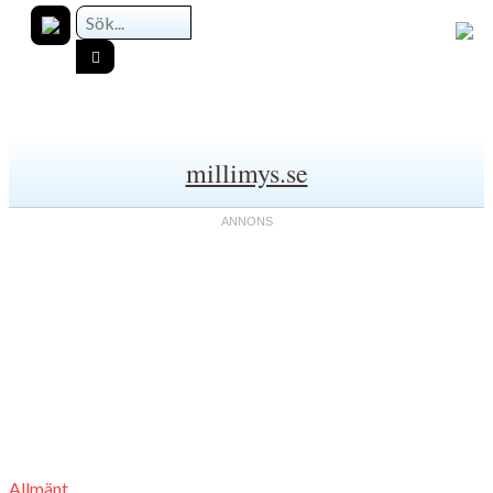
millimys.se
Allmänt