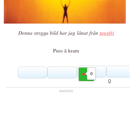
Denna snygga bild har jag lånat från
taggfri
Puss å kram
0
Gilla
0