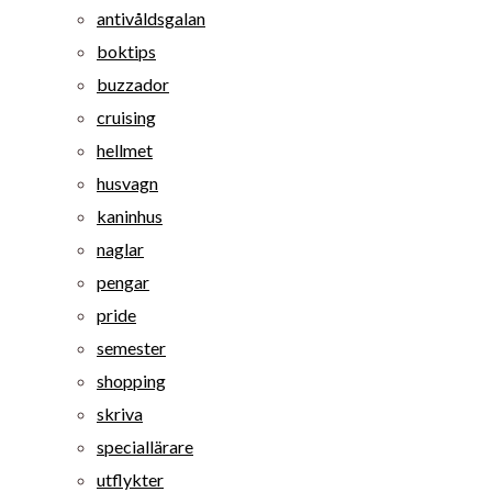
antivåldsgalan
boktips
buzzador
cruising
hellmet
husvagn
kaninhus
naglar
pengar
pride
semester
shopping
skriva
speciallärare
utflykter