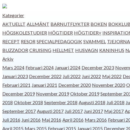
Kategorier
AKTUELLT
ALLMÄNT
BARNUTFLYKTER
BOKEN
BOKKLU
HÖGSKOLESTUDIER
HÖGTIDER
HÖGTIDER˅
INSPIRATIO
RECEPT
RESOR
SPECIALPEDAGOGIK
SVAMMEL
TJEJORNA
BUZZADOR
CRUISING
HELLMET
HUSVAGN
KANINHUS
N
Arkiv
Mars 2024
Februari 2024
Januari 2024
December 2023
Novem
Januari 2023
December 2022
Juli 2022
Juni 2022
Maj 2022
De
Februari 2021
Januari 2021
December 2020
November 2020
O
December 2019
November 2019
Oktober 2019
September 20
2018
Oktober 2018
September 2018
Augusti 2018
Juli 2018
Ju
September 2017
Augusti 2017
Juli 2017
Juni 2017
Maj 2017
Ap
Juli 2016
Juni 2016
Maj 2016
April 2016
Mars 2016
Februari 2
April 2015
Mars 2015
Februari 2015
Januari 2015
December 2