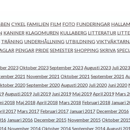
BBEN
CYKEL
FAMILJEN
FILM
FOTO
FUNDERINGAR
HALLAM
N
KANINER
KLAGOMUREN
KULLABERG
LITTERATUR
LITT
TRÄNING
UNDERHÅLLNING
UTBILDNING
VIKTVÄKTARN
AGLAR
PENGAR
PRIDE
SEMESTER
SHOPPING
SKRIVA
SPEC
ber 2023
Oktober 2023
September 2023
Augusti 2023
Juli 2023
cember 2021
November 2021
Oktober 2021
September 2021
Au
ktober 2020
September 2020
Augusti 2020
Juli 2020
Juni 2020
19
Augusti 2019
Juli 2019
Juni 2019
Maj 2019
April 2019
Mars 2
ni 2018
Maj 2018
April 2018
Mars 2018
Februari 2018
Januari 
ril 2017
Mars 2017
Februari 2017
Januari 2017
December 2016
016
Januari 2016
December 2015
November 2015
Oktober 201
014
November 2014
Oktober 2014
September 2014
Augusti 20