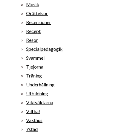
Musik
Orättvisor
Recensioner
Recept
Resor
Specialpedagogik
Svammel
Tjejorna
Träning
Underhållning
Utbildning
Viktväktarna
Vill ha!
Växthus
Ystad