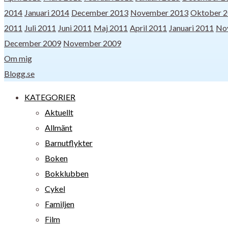
2014
Januari 2014
December 2013
November 2013
Oktober 
2011
Juli 2011
Juni 2011
Maj 2011
April 2011
Januari 2011
No
December 2009
November 2009
Om mig
Blogg.se
KATEGORIER
Aktuellt
Allmänt
Barnutflykter
Boken
Bokklubben
Cykel
Familjen
Film