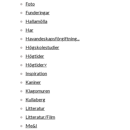
Foto
Funderingar
Hallamölla
Har
Havandeskapsförgiftning...
Högskolestudier
Högtider
Högtider˅
Inspiration
Kaniner
Klagomuren
Kullaberg
Litteratur
Litteratur/Film
Me&I