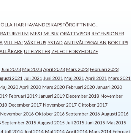
ÖLLA
HAR
HAVANDESKAPSFÖRGIFTNING...
ERATUR/FILM
ME&I
MUSIK
ORÄTTVISOR
RECENSIONER
A
VILL HA!
VÄXTHUS
YSTAD
ANTIVÅLDSGALAN
BOKTIPS
IALLÄRARE
UTFLYKTER
ZELECTEDBYHOUZE
Juni 2023
Maj 2023
April 2023
Mars 2023
Februari 2023
gusti 2021
Juli 2021
Juni 2021
Maj 2021
April 2021
Mars 2021
Maj 2020
April 2020
Mars 2020
Februari 2020
Januari 2020
019
Februari 2019
Januari 2019
December 2018
November
2018
December 2017
November 2017
Oktober 2017
November 2016
Oktober 2016
September 2016
Augusti 2016
5
September 2015
Augusti 2015
Juli 2015
Juni 2015
Maj 2015
14
Juli 2014
Juni 2014
Maj 2014
April 2014
Mars 2014
Februari