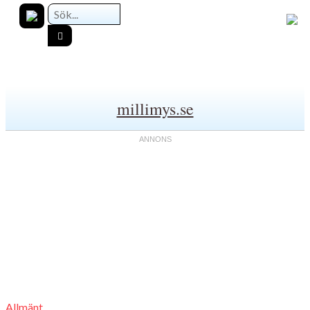
millimys.se
Allmänt