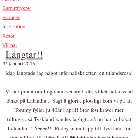
Barnutflykter
Familjen
Inspiration
Resor
Vill ha!
Längtar!!
31 januari 2016
Idag längtade jag något infernaliskt efter en utlandsresa!
Vi har pratat om Legoland senare i vår, vilket fick oss att
tänka på Lalandia... Sagt å gjort...plötsligt kom vi på att
Tommy fyller ju 40år i april! Stor fest kräver mer
tilltugg...så Tyskland kändes lägligt...så nu har vi bokat
Lalandia!!! Yeeea!!! Rödby m en tripp till Tyskland för
inhandling till 40års fest!! ❤️ inbjudan borde komma