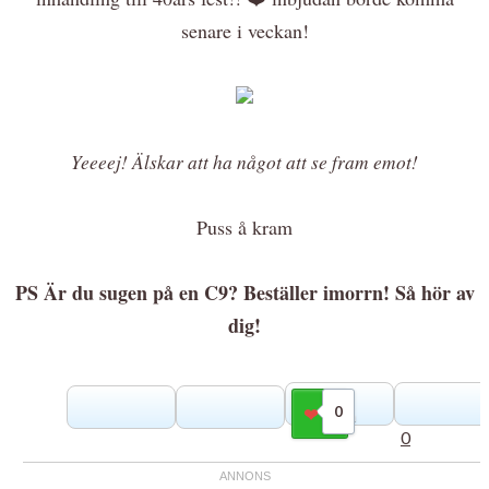
senare i veckan!
Yeeeej! Älskar att ha något att se fram emot!
Puss å kram
PS Är du sugen på en C9? Beställer imorrn! Så hör av
dig!
0
Gilla
0