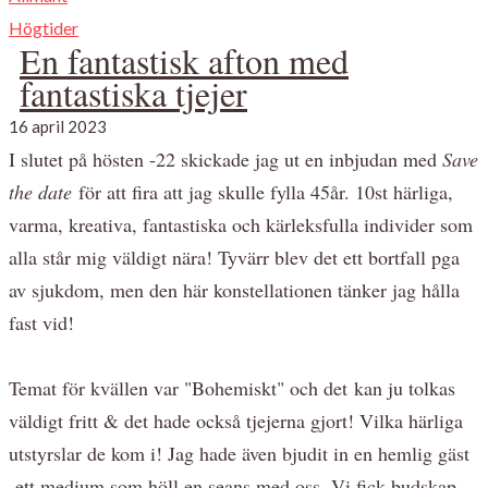
Högtider
En fantastisk afton med
fantastiska tjejer
16 april 2023
I slutet på hösten -22 skickade jag ut en inbjudan med
Save
the date
för att fira att jag skulle fylla 45år. 10st härliga,
varma, kreativa, fantastiska och kärleksfulla individer som
alla står mig väldigt nära! Tyvärr blev det ett bortfall pga
av sjukdom, men den här konstellationen tänker jag hålla
fast vid!
Temat för kvällen var "Bohemiskt" och det kan ju tolkas
väldigt fritt & det hade också tjejerna gjort! Vilka härliga
utstyrslar de kom i! Jag hade även bjudit in en hemlig gäst
-ett medium som höll en seans med oss. Vi fick budskap