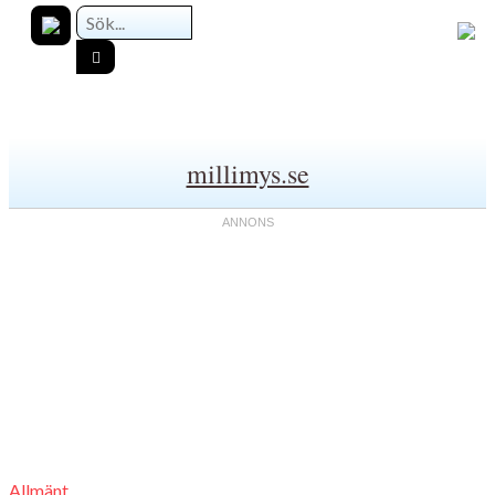
millimys.se
Allmänt