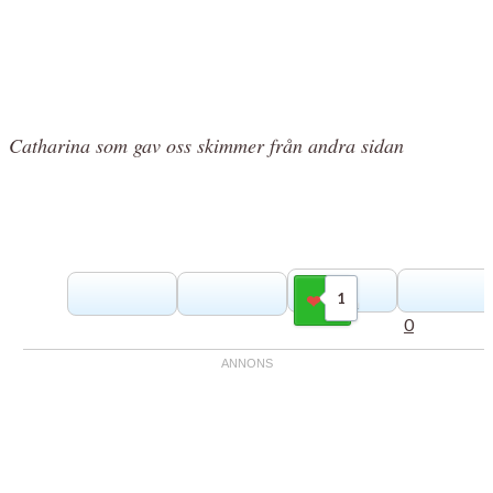
Catharina som gav oss skimmer från andra sidan
1
Gilla
0