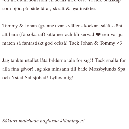
som bjöd på både tårar, skratt & nya insikter.
Tommy & Johan (granne) var kvällens kockar -sååå skönt
att bara (försöka iaf) sitta ner och bli servad ❤️ sen var ju
maten så fantastiskt god också! Tack Johan & Tommy <3
Jag tänkte istället låta bilderna tala för sig!! Tack snälla för
alla fina gåvor! Jag ska minsann till både Mossbylunds Spa
och Ystad Saltsjöbad! Lyllos mig!
Såklart matchade naglarna klänningen!