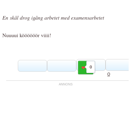
En skål drog igång arbetet med examensarbetet
Nuuuui köööööör viiii!
0
Gilla
0