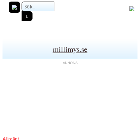
millimys.se
Allmänt