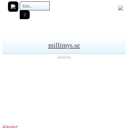
millimys.se
Allmänt