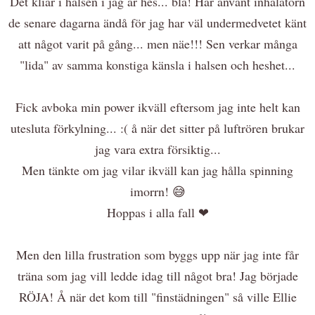
Det kliar i halsen i jag är hes... blä! Har använt inhalatorn
de senare dagarna ändå för jag har väl undermedvetet känt
att något varit på gång... men näe!!! Sen verkar många
"lida" av samma konstiga känsla i halsen och heshet...
Fick avboka min power ikväll eftersom jag inte helt kan
utesluta förkylning... :( å när det sitter på luftrören brukar
jag vara extra försiktig...
Men tänkte om jag vilar ikväll kan jag hålla spinning
imorrn! 😅
Hoppas i alla fall ❤
Men den lilla frustration som byggs upp när jag inte får
träna som jag vill ledde idag till något bra! Jag började
RÖJA! Å när det kom till "finstädningen" så ville Ellie