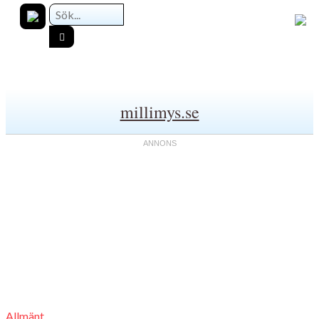
millimys.se
Allmänt