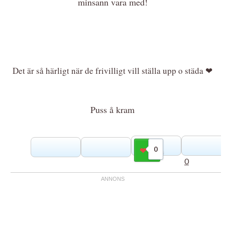
minsann vara med!
Det är så härligt när de frivilligt vill ställa upp o städa ❤
Puss å kram
0
Gilla
0