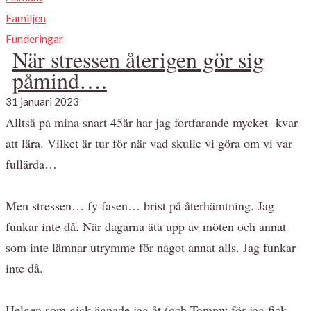
Familjen
Funderingar
När stressen återigen gör sig
påmind….
31 januari 2023
Alltså på mina snart 45år har jag fortfarande mycket kvar
att lära. Vilket är tur för när vad skulle vi göra om vi var
fullärda…
Men stressen… fy fasen… brist på återhämtning. Jag
funkar inte då. När dagarna äta upp av möten och annat
som inte lämnar utrymme för något annat alls. Jag funkar
inte då.
Helgen som gick ägnade jag åt (och Tommy för jag fick