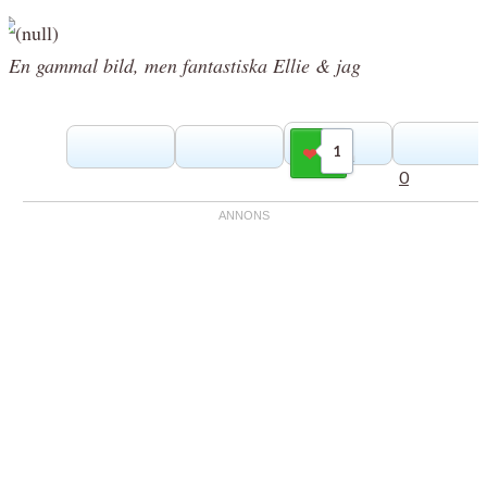
En gammal bild, men fantastiska Ellie & jag
1
Gilla
0