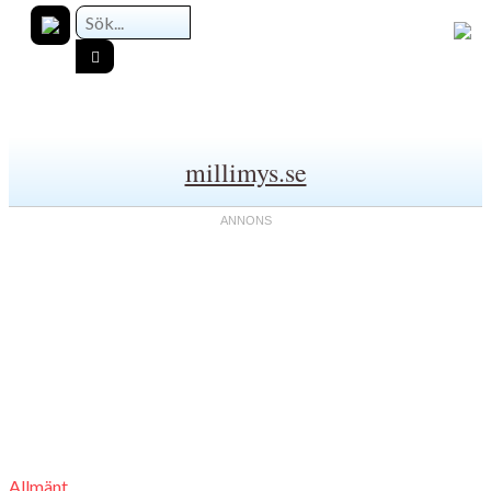
millimys.se
Allmänt