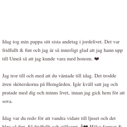
Idag tog min pappa sitt sista andetag i jordelivet. Det var
fridfullt & fint och jag är så innerligt glad att jag hann upp
till Umeå så att jag kunde vara med honom. ❤️
Jag tror till och med att du väntade till idag. Det trodde
även sköterskorna på Hemgården. Igår kväll satt jag och
pratade med dig och minns livet, innan jag gick hem för att
sova.
Idag var du redo för att vandra vidare till ljuset och det
blev så fint. Så fridfullt och stillsamt. 🕯️❤️ Hälsa farmor &