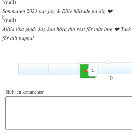
Sommaren 2023 när jag & Ellie hälsade på dig ❤️
Alltid lika glad! Jag kan höra din röst för mitt inre ❤️ Tack
för allt pappa!
1
Gilla
0
Skriv en kommentar