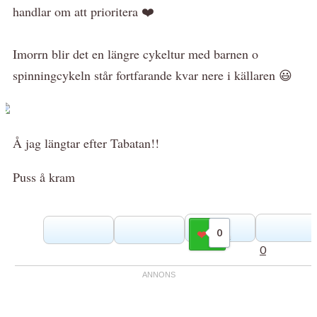
handlar om att prioritera ❤️
Imorrn blir det en längre cykeltur med barnen o
spinningcykeln står fortfarande kvar nere i källaren 😃
Å jag längtar efter Tabatan!!
Puss å kram
0
Gilla
0