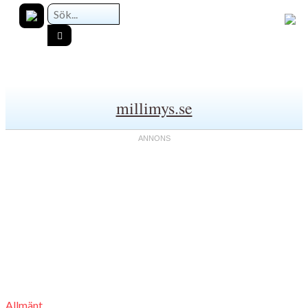
millimys.se
Allmänt