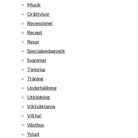
Musik
Orättvisor
Recensioner
Recept
Resor
Specialpedagogik
Svammel
Tjejorna
Träning
Underhållning
Utbildning
Viktväktarna
Vill ha!
Växthus
Ystad