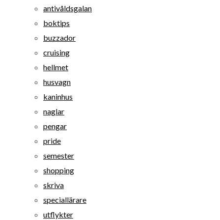
antivåldsgalan
boktips
buzzador
cruising
hellmet
husvagn
kaninhus
naglar
pengar
pride
semester
shopping
skriva
speciallärare
utflykter