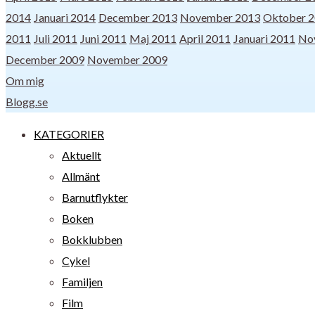
2014
Januari 2014
December 2013
November 2013
Oktober 
2011
Juli 2011
Juni 2011
Maj 2011
April 2011
Januari 2011
No
December 2009
November 2009
Om mig
Blogg.se
KATEGORIER
Aktuellt
Allmänt
Barnutflykter
Boken
Bokklubben
Cykel
Familjen
Film