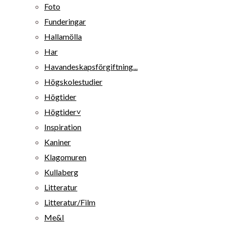
Foto
Funderingar
Hallamölla
Har
Havandeskapsförgiftning...
Högskolestudier
Högtider
Högtider˅
Inspiration
Kaniner
Klagomuren
Kullaberg
Litteratur
Litteratur/Film
Me&I