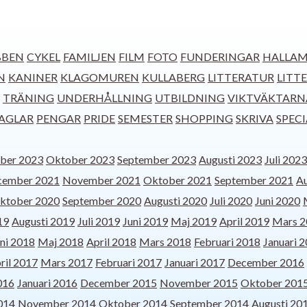
BBEN
CYKEL
FAMILJEN
FILM
FOTO
FUNDERINGAR
HALLAM
N
KANINER
KLAGOMUREN
KULLABERG
LITTERATUR
LITT
TRÄNING
UNDERHÅLLNING
UTBILDNING
VIKTVÄKTARN
AGLAR
PENGAR
PRIDE
SEMESTER
SHOPPING
SKRIVA
SPEC
ber 2023
Oktober 2023
September 2023
Augusti 2023
Juli 2023
cember 2021
November 2021
Oktober 2021
September 2021
Au
ktober 2020
September 2020
Augusti 2020
Juli 2020
Juni 2020
19
Augusti 2019
Juli 2019
Juni 2019
Maj 2019
April 2019
Mars 2
ni 2018
Maj 2018
April 2018
Mars 2018
Februari 2018
Januari 
ril 2017
Mars 2017
Februari 2017
Januari 2017
December 2016
016
Januari 2016
December 2015
November 2015
Oktober 201
014
November 2014
Oktober 2014
September 2014
Augusti 20