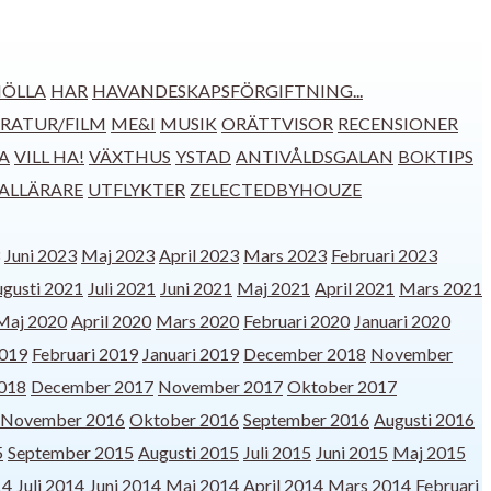
ÖLLA
HAR
HAVANDESKAPSFÖRGIFTNING...
ERATUR/FILM
ME&I
MUSIK
ORÄTTVISOR
RECENSIONER
A
VILL HA!
VÄXTHUS
YSTAD
ANTIVÅLDSGALAN
BOKTIPS
IALLÄRARE
UTFLYKTER
ZELECTEDBYHOUZE
Juni 2023
Maj 2023
April 2023
Mars 2023
Februari 2023
gusti 2021
Juli 2021
Juni 2021
Maj 2021
April 2021
Mars 2021
Maj 2020
April 2020
Mars 2020
Februari 2020
Januari 2020
019
Februari 2019
Januari 2019
December 2018
November
2018
December 2017
November 2017
Oktober 2017
November 2016
Oktober 2016
September 2016
Augusti 2016
5
September 2015
Augusti 2015
Juli 2015
Juni 2015
Maj 2015
14
Juli 2014
Juni 2014
Maj 2014
April 2014
Mars 2014
Februari