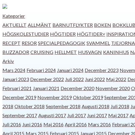
Kategorier
AKTUELLT
ALLMÄNT
BARNUTFLYKTER
BOKEN
BOKKLU
HÖGSKOLESTUDIER
HÖGTIDER
HÖGTIDER˅
INSPIRATIO
RECEPT
RESOR
SPECIALPEDAGOGIK
SVAMMEL
TJEJORNA
BUZZADOR
CRUISING
HELLMET
HUSVAGN
KANINHUS
N
Arkiv
Mars 2024
Februari 2024
Januari 2024
December 2023
Novem
Januari 2023
December 2022
Juli 2022
Juni 2022
Maj 2022
De
Februari 2021
Januari 2021
December 2020
November 2020
O
December 2019
November 2019
Oktober 2019
September 20
2018
Oktober 2018
September 2018
Augusti 2018
Juli 2018
Ju
September 2017
Augusti 2017
Juli 2017
Juni 2017
Maj 2017
Ap
Juli 2016
Juni 2016
Maj 2016
April 2016
Mars 2016
Februari 2
April 2015
Mars 2015
Februari 2015
Januari 2015
December 2