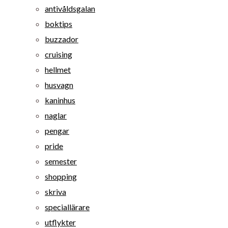
antivåldsgalan
boktips
buzzador
cruising
hellmet
husvagn
kaninhus
naglar
pengar
pride
semester
shopping
skriva
speciallärare
utflykter