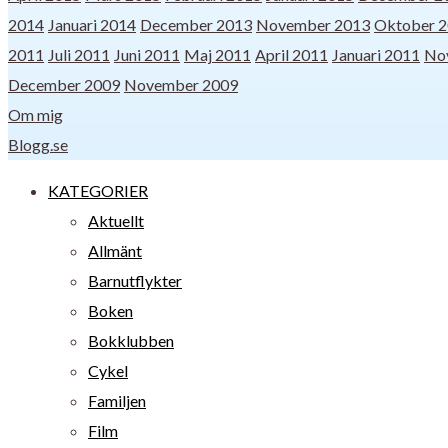
2014
Januari 2014
December 2013
November 2013
Oktober 
2011
Juli 2011
Juni 2011
Maj 2011
April 2011
Januari 2011
No
December 2009
November 2009
Om mig
Blogg.se
KATEGORIER
Aktuellt
Allmänt
Barnutflykter
Boken
Bokklubben
Cykel
Familjen
Film