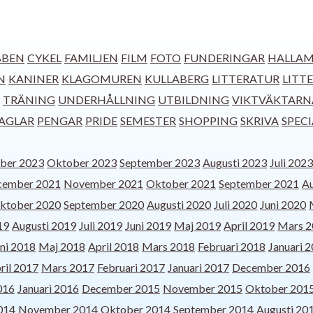
BBEN
CYKEL
FAMILJEN
FILM
FOTO
FUNDERINGAR
HALLAM
N
KANINER
KLAGOMUREN
KULLABERG
LITTERATUR
LITT
TRÄNING
UNDERHÅLLNING
UTBILDNING
VIKTVÄKTARN
AGLAR
PENGAR
PRIDE
SEMESTER
SHOPPING
SKRIVA
SPEC
ber 2023
Oktober 2023
September 2023
Augusti 2023
Juli 2023
cember 2021
November 2021
Oktober 2021
September 2021
Au
ktober 2020
September 2020
Augusti 2020
Juli 2020
Juni 2020
19
Augusti 2019
Juli 2019
Juni 2019
Maj 2019
April 2019
Mars 2
ni 2018
Maj 2018
April 2018
Mars 2018
Februari 2018
Januari 
ril 2017
Mars 2017
Februari 2017
Januari 2017
December 2016
016
Januari 2016
December 2015
November 2015
Oktober 201
014
November 2014
Oktober 2014
September 2014
Augusti 20