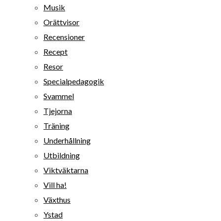
Musik
Orättvisor
Recensioner
Recept
Resor
Specialpedagogik
Svammel
Tjejorna
Träning
Underhållning
Utbildning
Viktväktarna
Vill ha!
Växthus
Ystad