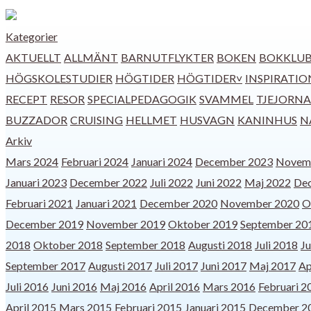
Kategorier
AKTUELLT
ALLMÄNT
BARNUTFLYKTER
BOKEN
BOKKLU
HÖGSKOLESTUDIER
HÖGTIDER
HÖGTIDER˅
INSPIRATIO
RECEPT
RESOR
SPECIALPEDAGOGIK
SVAMMEL
TJEJORNA
BUZZADOR
CRUISING
HELLMET
HUSVAGN
KANINHUS
N
Arkiv
Mars 2024
Februari 2024
Januari 2024
December 2023
Novem
Januari 2023
December 2022
Juli 2022
Juni 2022
Maj 2022
De
Februari 2021
Januari 2021
December 2020
November 2020
O
December 2019
November 2019
Oktober 2019
September 20
2018
Oktober 2018
September 2018
Augusti 2018
Juli 2018
Ju
September 2017
Augusti 2017
Juli 2017
Juni 2017
Maj 2017
Ap
Juli 2016
Juni 2016
Maj 2016
April 2016
Mars 2016
Februari 2
April 2015
Mars 2015
Februari 2015
Januari 2015
December 2