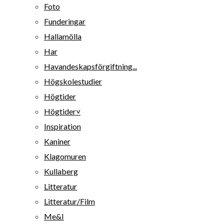
Foto
Funderingar
Hallamölla
Har
Havandeskapsförgiftning...
Högskolestudier
Högtider
Högtider˅
Inspiration
Kaniner
Klagomuren
Kullaberg
Litteratur
Litteratur/Film
Me&I