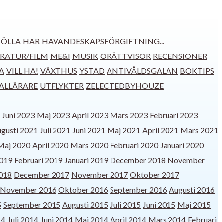
ÖLLA
HAR
HAVANDESKAPSFÖRGIFTNING...
ERATUR/FILM
ME&I
MUSIK
ORÄTTVISOR
RECENSIONER
A
VILL HA!
VÄXTHUS
YSTAD
ANTIVÅLDSGALAN
BOKTIPS
IALLÄRARE
UTFLYKTER
ZELECTEDBYHOUZE
Juni 2023
Maj 2023
April 2023
Mars 2023
Februari 2023
gusti 2021
Juli 2021
Juni 2021
Maj 2021
April 2021
Mars 2021
Maj 2020
April 2020
Mars 2020
Februari 2020
Januari 2020
019
Februari 2019
Januari 2019
December 2018
November
2018
December 2017
November 2017
Oktober 2017
November 2016
Oktober 2016
September 2016
Augusti 2016
5
September 2015
Augusti 2015
Juli 2015
Juni 2015
Maj 2015
14
Juli 2014
Juni 2014
Maj 2014
April 2014
Mars 2014
Februari