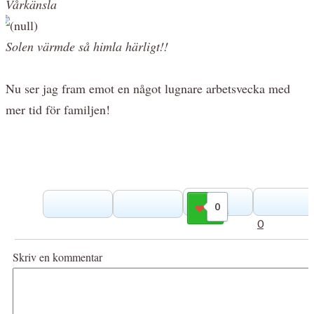
Vårkänsla
Solen värmde så himla härligt!!
Nu ser jag fram emot en något lugnare arbetsvecka med
mer tid för familjen!
0
Gilla
0
Skriv en kommentar