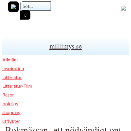
millimys.se
Allmänt
Inspiration
Litteratur
Litteratur/Film
Resor
boktips
shopping
utflykter
Bokmässan -ett nödvändigt ont