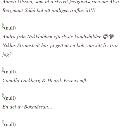
Anneli Olsson, som bl a skrivit feelgoodserien om Alva
Bergman! Sååå kul att äntligen träffas irl!!!
Andra från Nokklubben efterlyste kändisbilder 😍🤪
Niklas Strömstedt har ju gett ut en bok -om sitt liv tror
jag?
Camilla Läckberg & Henrik Fexeus mfl
En del av Bokmässan…