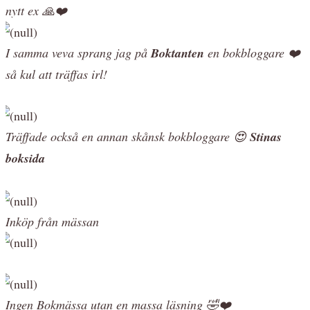
nytt ex 🙏❤️
I samma veva sprang jag på
Boktanten
en bokbloggare ❤️
så kul att träffas irl!
Träffade också en annan skånsk bokbloggare 😍
Stinas
boksida
Inköp från mässan
Ingen Bokmässa utan en massa läsning 🤣❤️